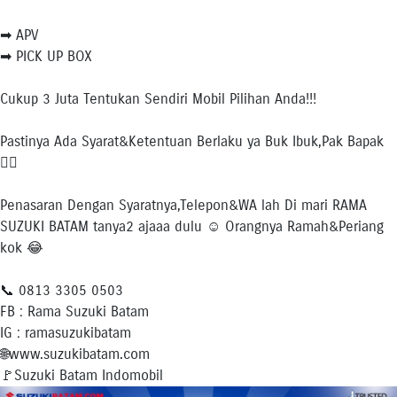
➡ APV
➡ PICK UP BOX
Cukup 3 Juta Tentukan Sendiri Mobil Pilihan Anda!!!
Pastinya Ada Syarat&Ketentuan Berlaku ya Buk Ibuk,Pak Bapak
💁‍♀
Penasaran Dengan Syaratnya,Telepon&WA lah Di mari RAMA
SUZUKI BATAM tanya2 ajaaa dulu ☺ Orangnya Ramah&Periang
kok 😂
📞 0813 3305 0503
FB : Rama Suzuki Batam
IG : ramasuzukibatam
🌐www.suzukibatam.com
🚩Suzuki Batam Indomobil