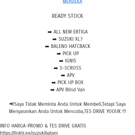
MERDEKA
READY STOCK
➡️ ALL NEW ERTIGA
➡️ SUZUKI XL7
➡️ BALENO HATCBACK
➡️ PICK UP
➡️ IGNIS
➡️ S-SCROSS
➡️ APV
➡️ PICK UP BOX
➡️ APV Blind Van
📢Saya Tidak Meminta Anda Untuk Membeli,Tetapi Saya
Menyarankan Anda Untuk Mencoba,TES DRIVE YOOUK !!!
INFO HARGA-PROMO & TES DRIVE GRATIS
https://linktr.ee/suzukibatam